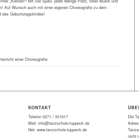
Ihrer „Kleinen“! Mit viel Spaß, jeder Menge Platz, toller Musik und
en! Auf Wunsch auch mit einer eigenen Choreografie zu dem
ed des Geburtstagskindes!
erricht einer Choreografie
KONTAKT
ÜBE
Telefon 0271 / 331617
Die T
Mail: info@tanzschule-tuppeck.de
Adres
Net: www.tanzschule-tuppeck.de
Tanzen
nicht 