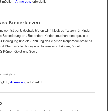
it möglich,
Anmeldung
erforderlich
ives Kindertanzen
nzwelt ist bunt, deshalb bieten wir inklusives Tanzen für Kinder
e Behinderung an . Besondere Kinder brauchen eine spezielle
für Bewegung und die Schulung des eigenen Körperbewusstseins.
 und Phantasie in das eigene Tanzen einzubringen, öffnet
ür Körper, Geist und Seele.
it möglich
öglich,
Anmeldung
erforderlich
p
in den New Yorker Streets zu den besten Beats! Der Tanz von der